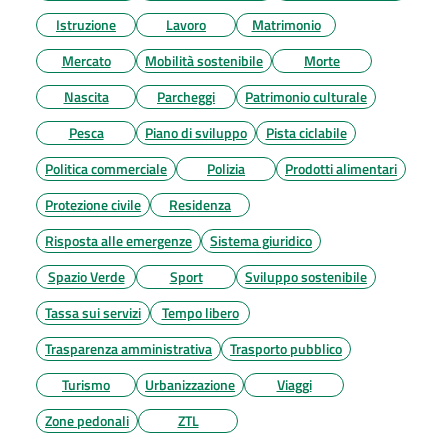
Istruzione
Lavoro
Matrimonio
Mercato
Mobilità sostenibile
Morte
Nascita
Parcheggi
Patrimonio culturale
Pesca
Piano di sviluppo
Pista ciclabile
Politica commerciale
Polizia
Prodotti alimentari
Protezione civile
Residenza
Risposta alle emergenze
Sistema giuridico
Spazio Verde
Sport
Sviluppo sostenibile
Tassa sui servizi
Tempo libero
Trasparenza amministrativa
Trasporto pubblico
Turismo
Urbanizzazione
Viaggi
Zone pedonali
ZTL