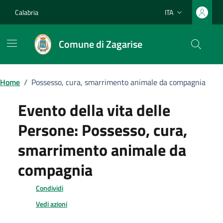
Vai ai contenuti
Vai al footer
Calabria
ITA
Lingua attiva:
Comune di Zagarise
Home
/
Possesso, cura, smarrimento animale da compagnia
Evento della vita delle
Persone:
Possesso, cura,
smarrimento animale da
compagnia
Condividi
Vedi azioni