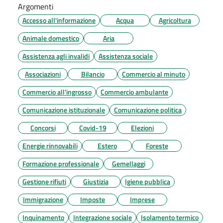
Argomenti
Accesso all'informazione
Acqua
Agricoltura
Animale domestico
Aria
Assistenza agli invalidi
Assistenza sociale
Associazioni
Bilancio
Commercio al minuto
Commercio all'ingrosso
Commercio ambulante
Comunicazione istituzionale
Comunicazione politica
Concorsi
Covid-19
Elezioni
Energie rinnovabili
Estero
Foreste
Formazione professionale
Gemellaggi
Gestione rifiuti
Giustizia
Igiene pubblica
Immigrazione
Imposte
Imprese
Inquinamento
Integrazione sociale
Isolamento termico