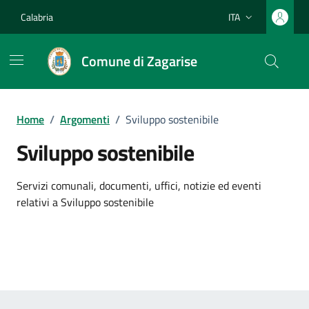
Vai ai contenuti
Vai al footer
Calabria
ITA
Lingua attiva:
Comune di Zagarise
Home
/
Argomenti
/
Sviluppo sostenibile
Sviluppo sostenibile
Dettagli dell'argomento
Servizi comunali, documenti, uffici, notizie ed eventi
relativi a Sviluppo sostenibile