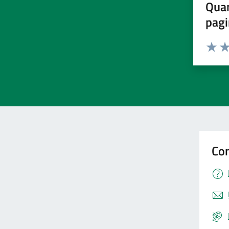
Quan
pagi
Valuta 
Val
Con