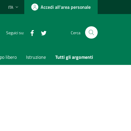
Accedi all'area personale
ITA
Lingua attiva:
Facebook
Twitter
Seguici su:
Cerca
o libero
Istruzione
Tutti gli argomenti