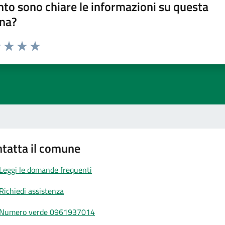
to sono chiare le informazioni su questa
na?
1 stelle su 5
uta 2 stelle su 5
Valuta 3 stelle su 5
Valuta 4 stelle su 5
Valuta 5 stelle su 5
tatta il comune
Leggi le domande frequenti
Richiedi assistenza
Numero verde 0961937014