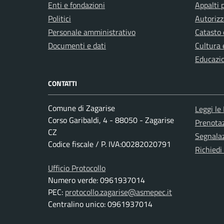
Enti e fondazioni
Appalti 
Politici
Autorizz
Personale amministrativo
Catasto 
Documenti e dati
Cultura 
Educazi
CONTATTI
Comune di Zagarise
Leggi le
Corso Garibaldi, 4 - 88050 - Zagarise
Prenota
CZ
Segnalaz
Codice fiscale / P. IVA:00282020791
Richiedi
Ufficio Protocollo
Numero verde: 0961937014
PEC:
protocollo.zagarise@asmepec.it
Centralino unico: 0961937014