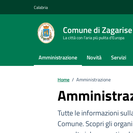
Vai ai contenuti
Vai al footer
Calabria
Comune di Zagarise
La città con l'aria più pulita d'Europa
Amministrazione
Novità
Servizi
Home
/
Amministrazione
Amministra
Tutte le informazioni sull
Comune. Scopri gli organi po