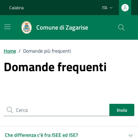
Vai ai contenuti
Vai al footer
Calabria
ITA
Lingua attiva:
Comune di Zagarise
Home
/
Domande più frequenti
Domande frequenti
Elenco di risposte alle domande più frequenti raccolte dalle
richieste di assistenza dei cittadini.
Cerca nel sito
Invio
Che differenza c'è fra ISEE ed ISE?