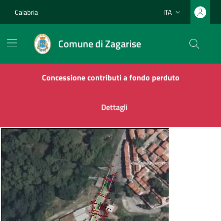
Vai ai contenuti
Vai al footer
Calabria
ITA
Lingua attiva:
Comune di Zagarise
Comune di Zagarise
Contenuti in evidenza
Concessione contributi a fondo perduto
Dettagli
Novità in evidenza