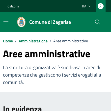
Vai ai contenuti
Vai al footer
Calabria
ITA
Lingua attiva:
Comune di Zagarise
Home
/
Amministrazione
/
Aree amministrative
Aree amministrative
La struttura organizzativa è suddivisa in aree di
competenze che gestiscono i servizi erogati alla
comunità.
In evidenza