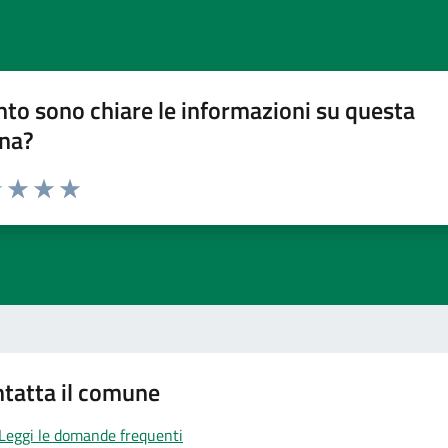
to sono chiare le informazioni su questa
na?
1 stelle su 5
uta 2 stelle su 5
Valuta 3 stelle su 5
Valuta 4 stelle su 5
Valuta 5 stelle su 5
tatta il comune
Leggi le domande frequenti