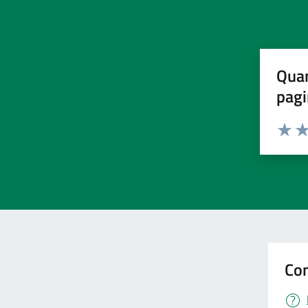
Quan
pagi
Valuta 
Val
Con