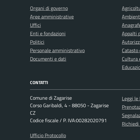
Organi di governo
Agricolt
Aree amministrative
Ambient
Uffici
Anagrafe
Enti e fondazioni
Appalti 
Politici
Autorizz
Personale amministrativo
Catasto 
Documenti e dati
Cultura 
Educazi
CONTATTI
Comune di Zagarise
Leggi le
Corso Garibaldi, 4 - 88050 - Zagarise
Prenota
CZ
Segnalaz
Codice fiscale / P. IVA:00282020791
Richiedi
Ufficio Protocollo