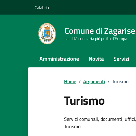
Vai ai contenuti
Vai al footer
Calabria
Comune di Zagarise
La città con l'aria più pulita d'Europa
Amministrazione
Novità
Servizi
Home
/
Argomenti
/
Turismo
Turismo
Dettagli dell
Servizi comunali, documenti, uffici,
Turismo