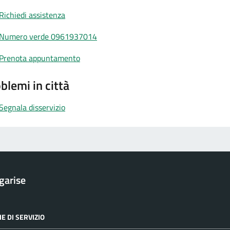
Richiedi assistenza
Numero verde 0961937014
Prenota appuntamento
blemi in città
Segnala disservizio
garise
E DI SERVIZIO