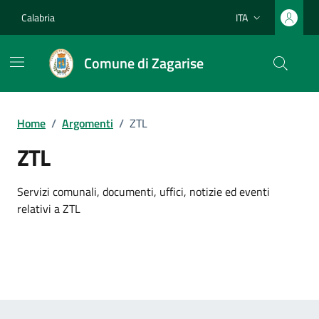
Vai ai contenuti
Vai al footer
Calabria
ITA
Lingua attiva:
Comune di Zagarise
Home
/
Argomenti
/
ZTL
ZTL
Dettagli dell'argomento
Servizi comunali, documenti, uffici, notizie ed eventi
relativi a ZTL