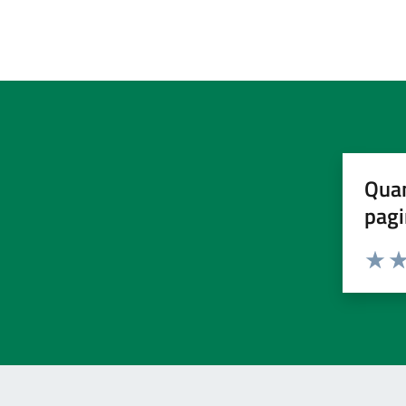
Quan
pagi
Valuta 
Val