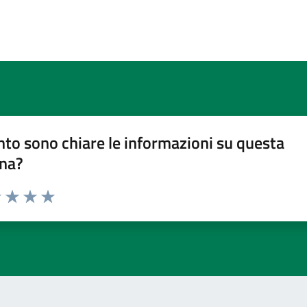
to sono chiare le informazioni su questa
na?
1 stelle su 5
uta 2 stelle su 5
Valuta 3 stelle su 5
Valuta 4 stelle su 5
Valuta 5 stelle su 5