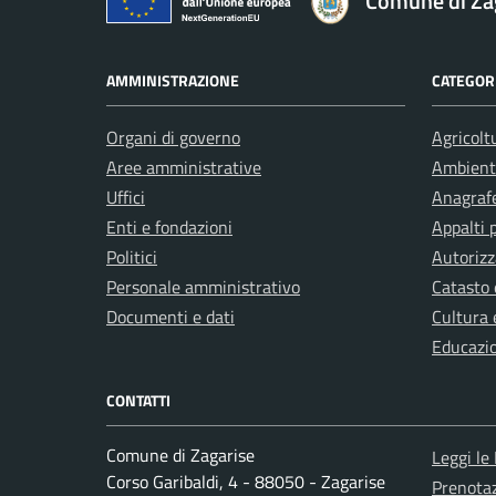
Comune di Za
AMMINISTRAZIONE
CATEGORI
Organi di governo
Agricolt
Aree amministrative
Ambient
Uffici
Anagrafe
Enti e fondazioni
Appalti 
Politici
Autorizz
Personale amministrativo
Catasto 
Documenti e dati
Cultura 
Educazi
CONTATTI
Comune di Zagarise
Leggi le
Corso Garibaldi, 4 - 88050 - Zagarise
Prenota