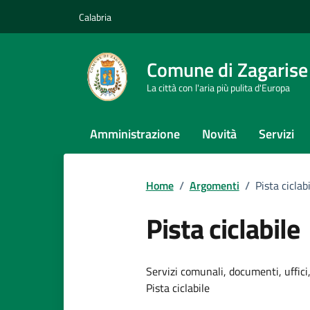
Vai ai contenuti
Vai al footer
Calabria
Comune di Zagarise
La città con l'aria più pulita d'Europa
Amministrazione
Novità
Servizi
Home
/
Argomenti
/
Pista ciclab
Pista ciclabile
Dettagli dell
Servizi comunali, documenti, uffici,
Pista ciclabile