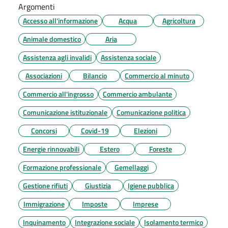
Argomenti
Accesso all'informazione
Acqua
Agricoltura
Animale domestico
Aria
Assistenza agli invalidi
Assistenza sociale
Associazioni
Bilancio
Commercio al minuto
Commercio all'ingrosso
Commercio ambulante
Comunicazione istituzionale
Comunicazione politica
Concorsi
Covid-19
Elezioni
Energie rinnovabili
Estero
Foreste
Formazione professionale
Gemellaggi
Gestione rifiuti
Giustizia
Igiene pubblica
Immigrazione
Imposte
Imprese
Inquinamento
Integrazione sociale
Isolamento termico