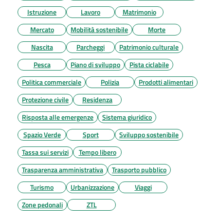
Istruzione
Lavoro
Matrimonio
Mercato
Mobilità sostenibile
Morte
Nascita
Parcheggi
Patrimonio culturale
Pesca
Piano di sviluppo
Pista ciclabile
Politica commerciale
Polizia
Prodotti alimentari
Protezione civile
Residenza
Risposta alle emergenze
Sistema giuridico
Spazio Verde
Sport
Sviluppo sostenibile
Tassa sui servizi
Tempo libero
Trasparenza amministrativa
Trasporto pubblico
Turismo
Urbanizzazione
Viaggi
Zone pedonali
ZTL