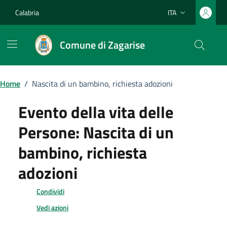
Vai ai contenuti
Vai al footer
Calabria
ITA
Lingua attiva:
Comune di Zagarise
Home
/
Nascita di un bambino, richiesta adozioni
Evento della vita delle
Persone:
Nascita di un
bambino, richiesta
adozioni
Condividi
Vedi azioni