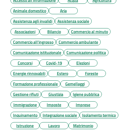
Accesso all'informazione
Acqua
Agricoltura
Animale domestico
Aria
Assistenza agli invalidi
Assistenza sociale
Associazioni
Bilancio
Commercio al minuto
Commercio all'ingrosso
Commercio ambulante
Comunicazione istituzionale
Comunicazione politica
Concorsi
Covid-19
Elezioni
Energie rinnovabili
Estero
Foreste
Formazione professionale
Gemellaggi
Gestione rifiuti
Giustizia
Igiene pubblica
Immigrazione
Imposte
Imprese
Inquinamento
Integrazione sociale
Isolamento termico
Istruzione
Lavoro
Matrimonio