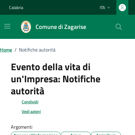
Vai ai contenuti
Vai al footer
Calabria
ITA
Lingua attiva:
Comune di Zagarise
Home
/
Notifiche autorità
Evento della vita di
un'Impresa:
Notifiche
autorità
Condividi
Vedi azioni
Argomenti