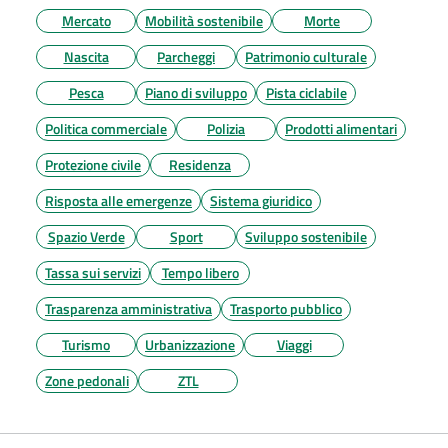
Mercato
Mobilità sostenibile
Morte
Nascita
Parcheggi
Patrimonio culturale
Pesca
Piano di sviluppo
Pista ciclabile
Politica commerciale
Polizia
Prodotti alimentari
Protezione civile
Residenza
Risposta alle emergenze
Sistema giuridico
Spazio Verde
Sport
Sviluppo sostenibile
Tassa sui servizi
Tempo libero
Trasparenza amministrativa
Trasporto pubblico
Turismo
Urbanizzazione
Viaggi
Zone pedonali
ZTL