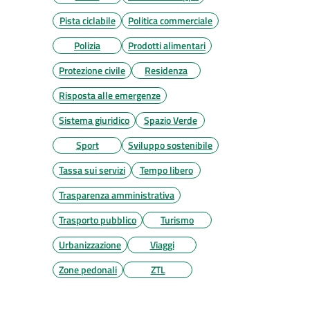
Pista ciclabile
Politica commerciale
Polizia
Prodotti alimentari
Protezione civile
Residenza
Risposta alle emergenze
Sistema giuridico
Spazio Verde
Sport
Sviluppo sostenibile
Tassa sui servizi
Tempo libero
Trasparenza amministrativa
Trasporto pubblico
Turismo
Urbanizzazione
Viaggi
Zone pedonali
ZTL