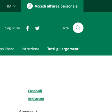
Accedi all'area personale
ITA
Lingua attiva:
Facebook
Twitter
Seguici su:
Cerca
o libero
Istruzione
Tutti gli argomenti
Condividi
Vedi azioni
Argomenti