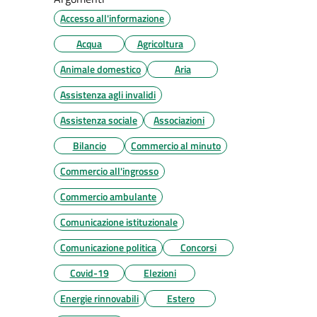
Accesso all'informazione
Acqua
Agricoltura
Animale domestico
Aria
Assistenza agli invalidi
Assistenza sociale
Associazioni
Bilancio
Commercio al minuto
Commercio all'ingrosso
Commercio ambulante
Comunicazione istituzionale
Comunicazione politica
Concorsi
Covid-19
Elezioni
Energie rinnovabili
Estero