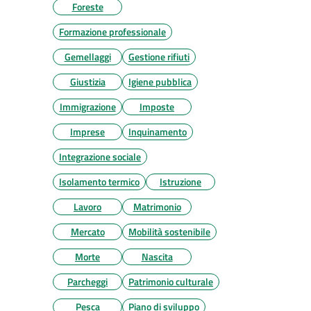
Foreste
Formazione professionale
Gemellaggi
Gestione rifiuti
Giustizia
Igiene pubblica
Immigrazione
Imposte
Imprese
Inquinamento
Integrazione sociale
Isolamento termico
Istruzione
Lavoro
Matrimonio
Mercato
Mobilità sostenibile
Morte
Nascita
Parcheggi
Patrimonio culturale
Pesca
Piano di sviluppo