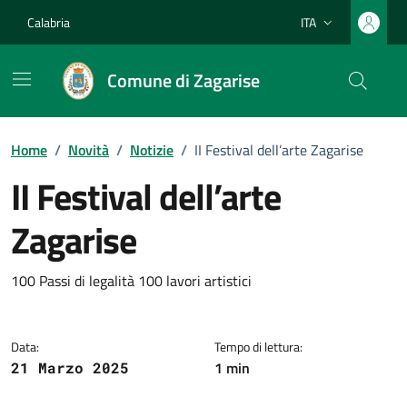
Vai ai contenuti
Vai al footer
Calabria
ITA
Lingua attiva:
Comune di Zagarise
Home
/
Novità
/
Notizie
/
II Festival dell’arte Zagarise
II Festival dell’arte
Zagarise
Dettagli della notizia
100 Passi di legalità 100 lavori artistici
Data:
Tempo di lettura:
1 min
21 Marzo 2025