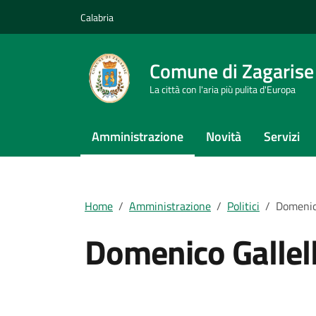
Vai ai contenuti
Vai al footer
Calabria
Comune di Zagarise
La città con l'aria più pulita d'Europa
Amministrazione
Novità
Servizi
Home
Amministrazione
Politici
Domenico
Domenico Gallell