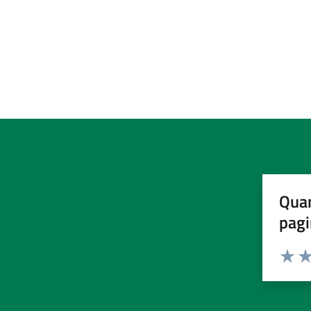
Quan
pagi
Valuta 
Val