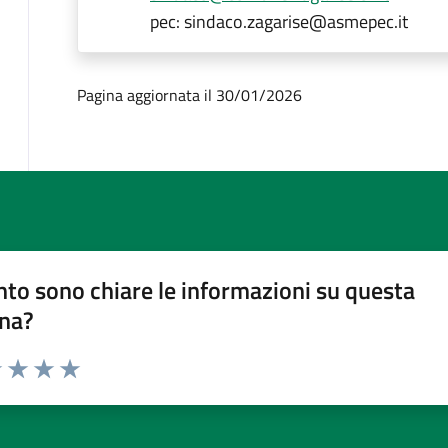
pec: sindaco.zagarise@asmepec.it
Pagina aggiornata il 30/01/2026
to sono chiare le informazioni su questa
na?
1 stelle su 5
uta 2 stelle su 5
Valuta 3 stelle su 5
Valuta 4 stelle su 5
Valuta 5 stelle su 5