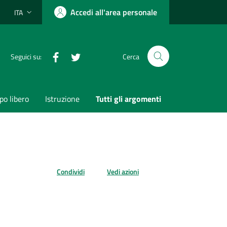
Accedi all'area personale
ITA
Lingua attiva:
Facebook
Twitter
Seguici su:
Cerca
o libero
Istruzione
Tutti gli argomenti
Condividi
Vedi azioni