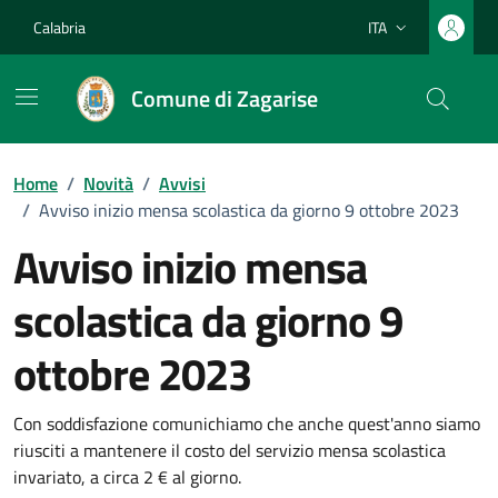
Vai ai contenuti
Vai al footer
Calabria
ITA
Lingua attiva:
Comune di Zagarise
Home
/
Novità
/
Avvisi
/
Avviso inizio mensa scolastica da giorno 9 ottobre 2023
Avviso inizio mensa
scolastica da giorno 9
ottobre 2023
Dettagli della notizia
Con soddisfazione comunichiamo che anche quest'anno siamo
riusciti a mantenere il costo del servizio mensa scolastica
invariato, a circa 2 € al giorno.