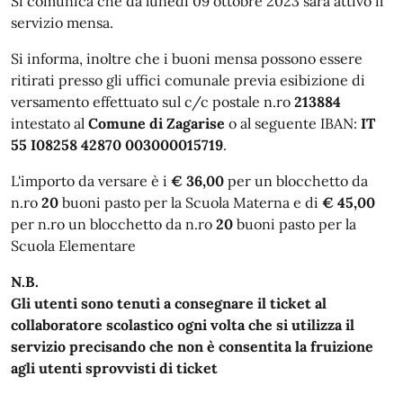
Si comunica che da lunedì 09 ottobre 2023 sarà attivo il
servizio mensa.
Si informa, inoltre che i buoni mensa possono essere
ritirati presso gli uffici comunale previa esibizione di
versamento effettuato sul c/c postale n.ro
213884
intestato al
Comune di Zagarise
o al seguente IBAN:
IT
55 I08258 42870 003000015719
.
L'importo da versare è i
€ 36,00
per un blocchetto da
n.ro
20
buoni pasto per la Scuola Materna e di
€ 45,00
per n.ro un blocchetto da n.ro
20
buoni pasto per la
Scuola Elementare
N.B.
Gli utenti sono tenuti a consegnare il ticket al
collaboratore scolastico ogni volta che si utilizza il
servizio precisando che non è consentita la fruizione
agli utenti sprovvisti di ticket