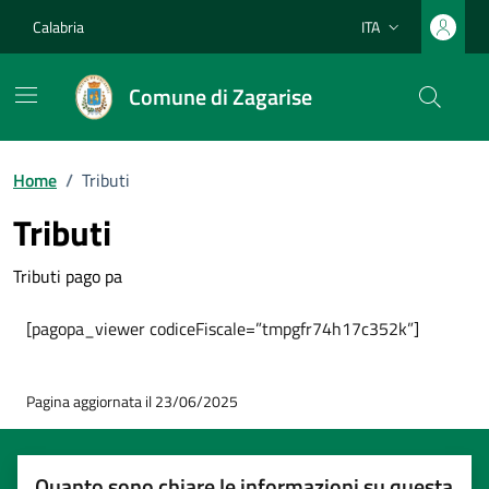
Vai ai contenuti
Vai al footer
Calabria
ITA
Lingua attiva:
Comune di Zagarise
Home
/
Tributi
Tributi
Tributi pago pa
[pagopa_viewer codiceFiscale=”tmpgfr74h17c352k”]
Pagina aggiornata il 23/06/2025
Quanto sono chiare le informazioni su questa