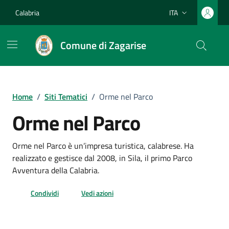
Vai ai contenuti
Vai al footer
Calabria
ITA
Lingua attiva:
Comune di Zagarise
Home
/
Siti Tematici
/
Orme nel Parco
Orme nel Parco
Orme nel Parco è un’impresa turistica, calabrese. Ha
realizzato e gestisce dal 2008, in Sila, il primo Parco
Avventura della Calabria.
Condividi
Vedi azioni