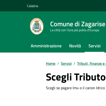
Vai ai contenuti
Vai al footer
Calabria
Comune di Zagarise
La città con l'aria più pulita d'Europa
Amministrazione
Novità
Servizi
Home
/
Servizi
/
Tributi, finanze e
Scegli Tribut
Scegli se pagare Imu o il canon Idrico