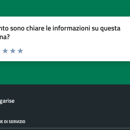
to sono chiare le informazioni su questa
na?
1 stelle su 5
uta 2 stelle su 5
Valuta 3 stelle su 5
Valuta 4 stelle su 5
Valuta 5 stelle su 5
garise
E DI SERVIZIO