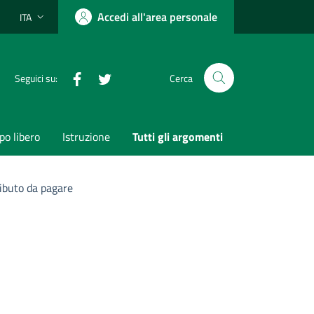
Accedi all'area personale
ITA
Lingua attiva:
Facebook
Twitter
Seguici su:
Cerca
o libero
Istruzione
Tutti gli argomenti
ributo da pagare