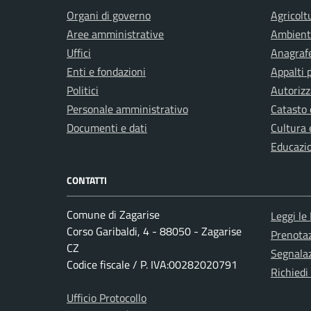
Organi di governo
Agricolt
Aree amministrative
Ambient
Uffici
Anagrafe
Enti e fondazioni
Appalti 
Politici
Autorizz
Personale amministrativo
Catasto 
Documenti e dati
Cultura 
Educazi
CONTATTI
Comune di Zagarise
Leggi le
Corso Garibaldi, 4 - 88050 - Zagarise
Prenota
CZ
Segnalaz
Codice fiscale / P. IVA:00282020791
Richiedi
Ufficio Protocollo