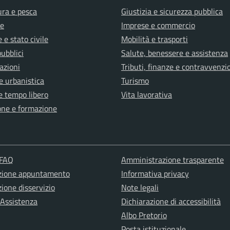
ura e pesca
Giustizia e sicurezza pubblica
e
Imprese e commercio
 e stato civile
Mobilità e trasporti
pubblici
Salute, benessere e assistenza
azioni
Tributi, finanze e contravvenzi
e urbanistica
Turismo
e tempo libero
Vita lavorativa
one e formazione
 FAQ
Amministrazione trasparente
zione appuntamento
Informativa privacy
ione disservizio
Note legali
 Assistenza
Dichiarazione di accessibilità
Albo Pretorio
Posta istituzionale