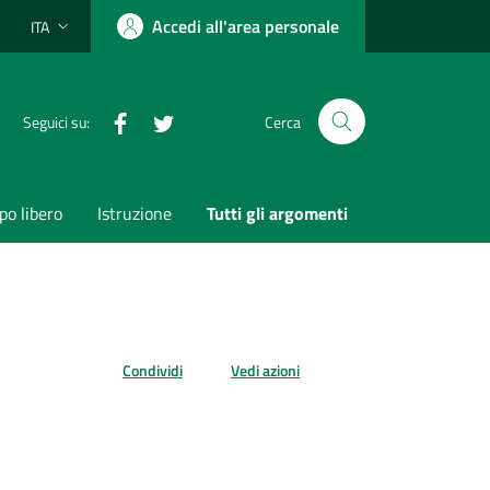
Accedi all'area personale
ITA
Lingua attiva:
Facebook
Twitter
Seguici su:
Cerca
o libero
Istruzione
Tutti gli argomenti
Condividi
Vedi azioni