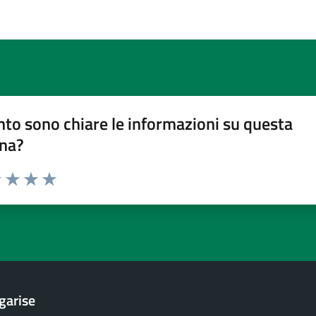
to sono chiare le informazioni su questa
na?
1 stelle su 5
uta 2 stelle su 5
Valuta 3 stelle su 5
Valuta 4 stelle su 5
Valuta 5 stelle su 5
garise