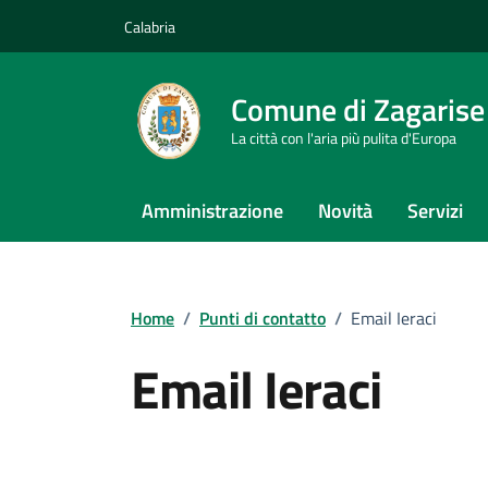
Vai ai contenuti
Vai al footer
Calabria
Comune di Zagarise
La città con l'aria più pulita d'Europa
Amministrazione
Novità
Servizi
Home
/
Punti di contatto
/
Email Ieraci
Email Ieraci