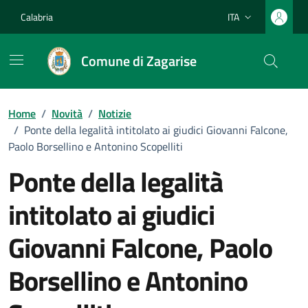
Vai ai contenuti
Vai al footer
Calabria
ITA
Lingua attiva:
Comune di Zagarise
Home
/
Novità
/
Notizie
/
Ponte della legalità intitolato ai giudici Giovanni Falcone,
Paolo Borsellino e Antonino Scopelliti
Ponte della legalità
intitolato ai giudici
Giovanni Falcone, Paolo
Borsellino e Antonino