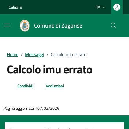
Vai ai contenuti
Vai al footer
Calabria
ITA
Lingua attiva:
Comune di Zagarise
Home
/
Messaggi
/
Calcolo imu errato
Calcolo imu errato
Condividi
Vedi azioni
Pagina aggiornata il 07/02/2026