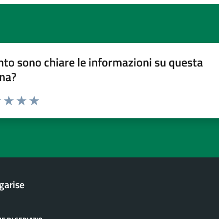
to sono chiare le informazioni su questa
na?
1 stelle su 5
uta 2 stelle su 5
Valuta 3 stelle su 5
Valuta 4 stelle su 5
Valuta 5 stelle su 5
garise