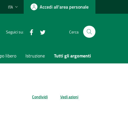
Accedi all'area personale
ITA
Lingua attiva:
Facebook
Twitter
Seguici su:
Cerca
o libero
Istruzione
Tutti gli argomenti
Condividi
Vedi azioni