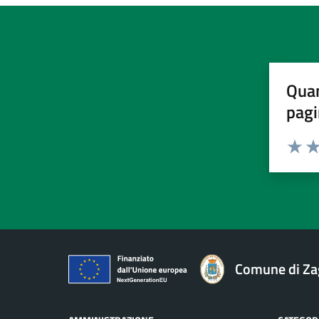
Quan
pagi
Valuta 
Val
Comune di Za