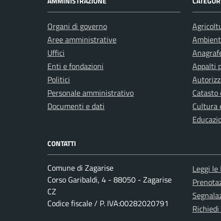
AMMINISTRAZIONE
CATEGORI
Organi di governo
Agricolt
Aree amministrative
Ambient
Uffici
Anagrafe
Enti e fondazioni
Appalti 
Politici
Autorizz
Personale amministrativo
Catasto 
Documenti e dati
Cultura 
Educazi
CONTATTI
Comune di Zagarise
Leggi le
Corso Garibaldi, 4 - 88050 - Zagarise
Prenota
CZ
Segnalaz
Codice fiscale / P. IVA:00282020791
Richiedi