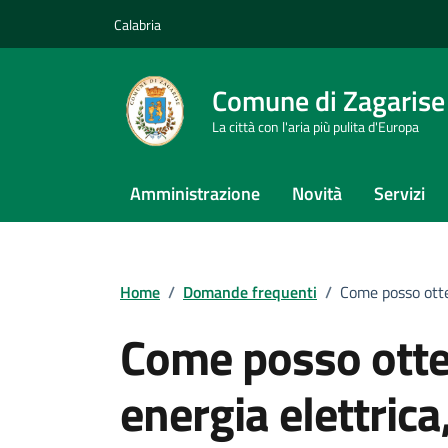
Vai ai contenuti
Vai al footer
Calabria
Comune di Zagarise
La città con l'aria più pulita d'Europa
Amministrazione
Novità
Servizi
Home
/
Domande frequenti
/
Come posso otte
Come posso otte
energia elettrica