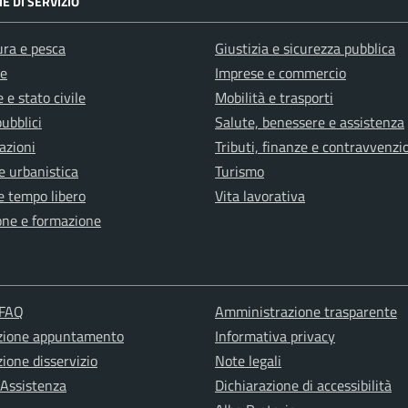
E DI SERVIZIO
ura e pesca
Giustizia e sicurezza pubblica
e
Imprese e commercio
 e stato civile
Mobilità e trasporti
pubblici
Salute, benessere e assistenza
azioni
Tributi, finanze e contravvenzi
e urbanistica
Turismo
e tempo libero
Vita lavorativa
one e formazione
 FAQ
Amministrazione trasparente
zione appuntamento
Informativa privacy
ione disservizio
Note legali
 Assistenza
Dichiarazione di accessibilità