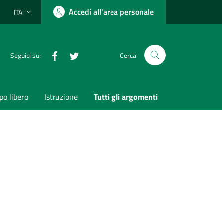
Accedi all'area personale
ITA
Lingua attiva:
Facebook
Twitter
Seguici su:
Cerca
o libero
Istruzione
Tutti gli argomenti