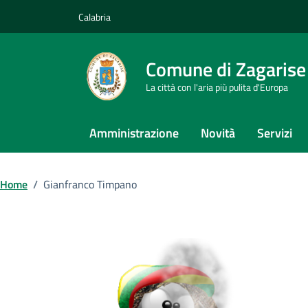
Vai ai contenuti
Vai al footer
Calabria
Comune di Zagarise
La città con l'aria più pulita d'Europa
Amministrazione
Novità
Servizi
Home
/
Gianfranco Timpano